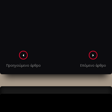
Πλοήγηση
στα
Προηγούμενο άρθρο
Επόμενο άρθρο
άρθρα