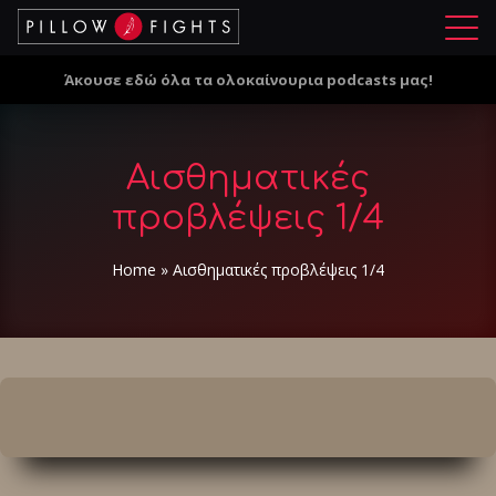
Μ
ε
Άκουσε εδώ όλα τα ολοκαίνουρια podcasts μας!
ν
ο
ύ
Αισθηματικές
προβλέψεις 1/4
Home
»
Αισθηματικές προβλέψεις 1/4