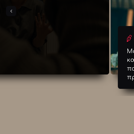
Μ
κα
πα
π