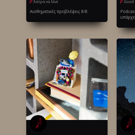
Άστρα να λένε
Good 
Αισθηματικές προβλέψεις 8/8
Podcas
υπάρχει