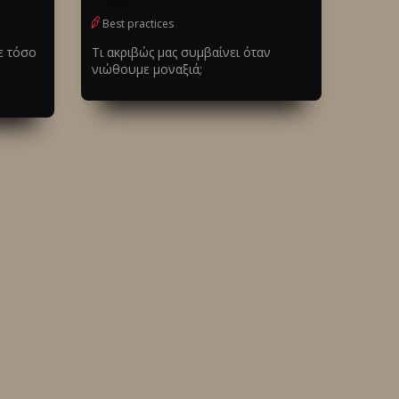
Best practices
ε τόσο
Τι ακριβώς μας συμβαίνει όταν
νιώθουμε μοναξιά;