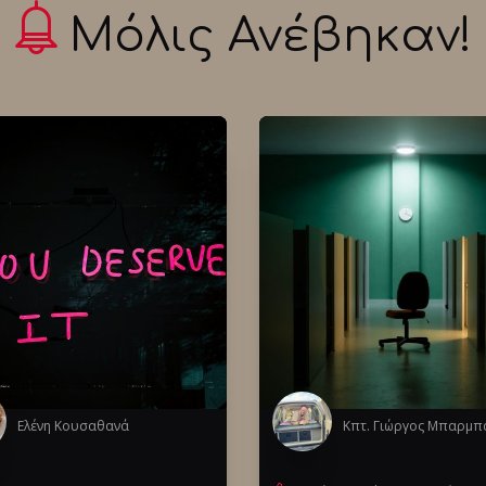
Μόλις Ανέβηκαν!
Ελένη Κουσαθανά
Κπτ. Γιώργος Μπαρμπ