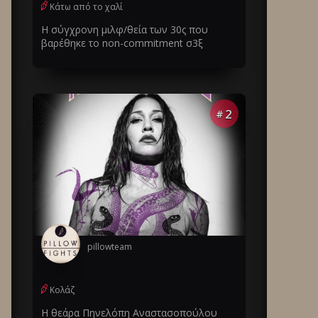
Κάτω από το χαλί
Η σύγχρονη μιλφ/θεία των 30ς που
βαρέθηκε το non-commitment σ3ξ
2
#
pillowteam
Κολάζ
Η θεάρα Πηνελόπη Αναστασοπούλου