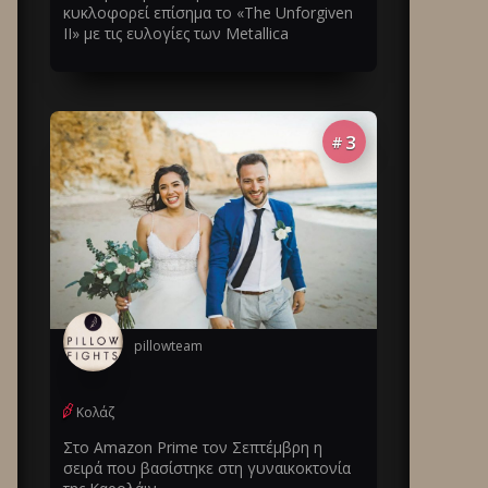
κυκλοφορεί επίσημα το «The Unforgiven
II» με τις ευλογίες των Metallica
3
#
pillowteam
Κολάζ
Στο Amazon Prime τον Σεπτέμβρη η
σειρά που βασίστηκε στη γυναικοκτονία