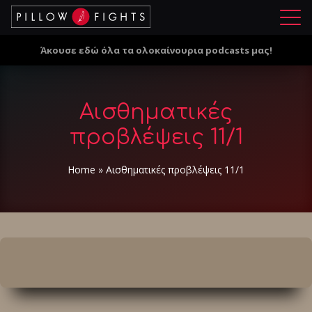
Μ
ε
Άκουσε εδώ όλα τα ολοκαίνουρια podcasts μας!
ν
ο
ύ
Αισθηματικές
προβλέψεις 11/1
Home
»
Αισθηματικές προβλέψεις 11/1