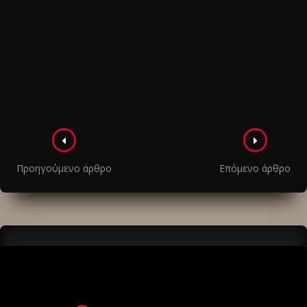
Πλοήγηση
στα
Προηγούμενο άρθρο
Επόμενο άρθρο
άρθρα