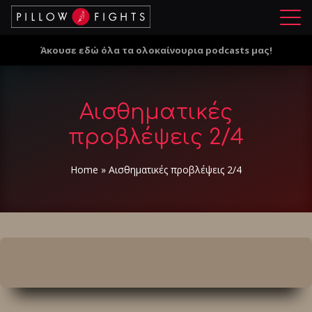
Μ
ε
Άκουσε εδώ όλα τα ολοκαίνουρια podcasts μας!
ν
ο
ύ
Αισθηματικές
προβλέψεις 2/4
Home
»
Αισθηματικές προβλέψεις 2/4