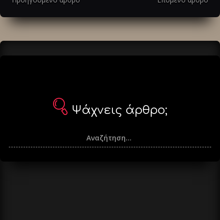
άρθρα
Ψάχνεις άρθρο;