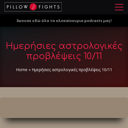
Μ
ε
Άκουσε εδώ όλα τα ολοκαίνουρια podcasts μας!
ν
ο
ύ
Ημερήσιες αστρολογικές
προβλέψεις 10/11
Home
»
Ημερήσιες αστρολογικές προβλέψεις 10/11