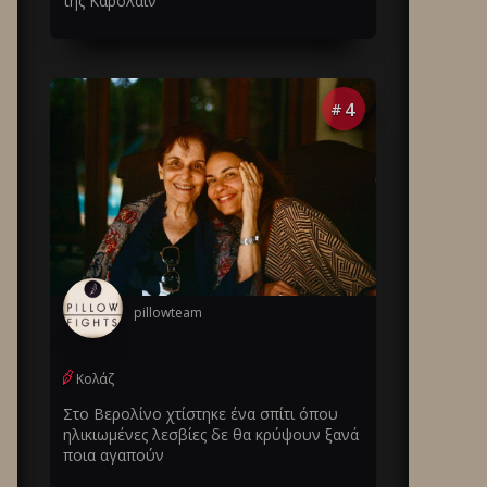
της Καρολάιν
4
#
pillowteam
Κολάζ
Στο Βερολίνο χτίστηκε ένα σπίτι όπου
ηλικιωμένες λεσβίες δε θα κρύψουν ξανά
ποια αγαπούν