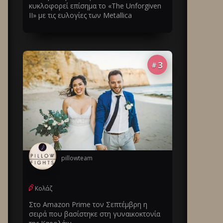
κυκλοφορεί επίσημα το «The Unforgiven
II» με τις ευλογίες των Metallica
3
#
pillowteam
Κολάζ
Στο Amazon Prime τον Σεπτέμβρη η
σειρά που βασίστηκε στη γυναικοκτονία