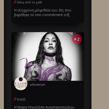
Κάτω από το χαλί
Η σύγχρονη μιλφ/θεία των 30ς που
βαρέθηκε το non-commitment σ3ξ
2
#
pillowteam
Κολάζ
Η θεάρα Πηνελόπη Αναστασοπούλου