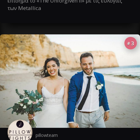
επίσημα το «The Unforgiven II» με τις ευλογίες
των Metallica
3
#
pillowteam