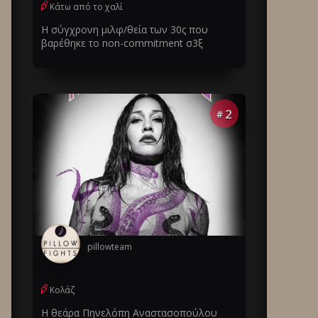
Κάτω από το χαλί
Η σύγχρονη μιλφ/θεία των 30ς που
βαρέθηκε το non-commitment σ3ξ
2
#
pillowteam
Κολάζ
Η θεάρα Πηνελόπη Αναστασοπούλου