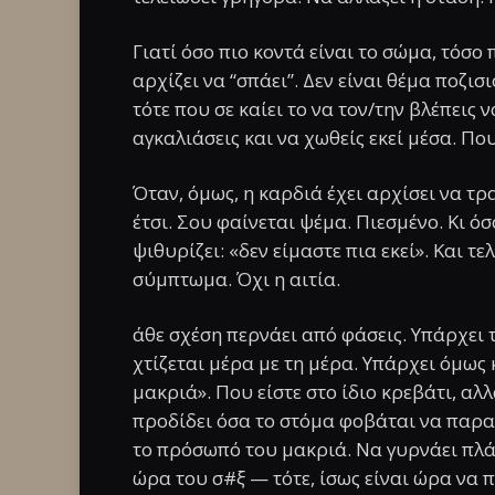
Γιατί όσο πιο κοντά είναι το σώμα, τόσο
αρχίζει να “σπάει”. Δεν είναι θέμα ποζισ
τότε που σε καίει το να τον/την βλέπεις
αγκαλιάσεις και να χωθείς εκεί μέσα. Πο
Όταν, όμως, η καρδιά έχει αρχίσει να τρα
έτσι. Σου φαίνεται ψέμα. Πιεσμένο. Κι ό
ψιθυρίζει: «δεν είμαστε πια εκεί». Και τ
σύμπτωμα. Όχι η αιτία.
άθε σχέση περνάει από φάσεις. Υπάρχει 
χτίζεται μέρα με τη μέρα. Υπάρχει όμως 
μακριά». Που είστε στο ίδιο κρεβάτι, αλλ
προδίδει όσα το στόμα φοβάται να παραδ
το πρόσωπό του μακριά. Να γυρνάει πλάτ
ώρα του σ#ξ — τότε, ίσως είναι ώρα να π