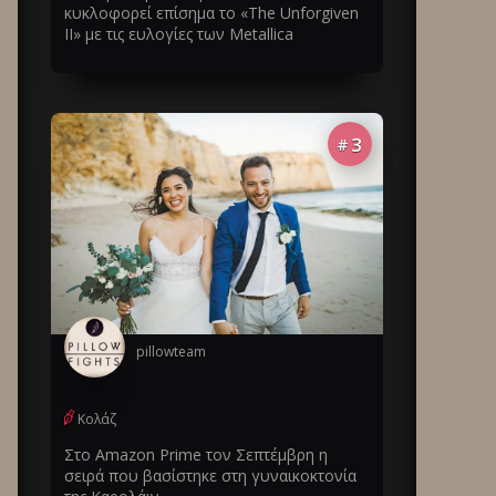
κυκλοφορεί επίσημα το «The Unforgiven
II» με τις ευλογίες των Metallica
3
#
pillowteam
Κολάζ
Στο Amazon Prime τον Σεπτέμβρη η
σειρά που βασίστηκε στη γυναικοκτονία