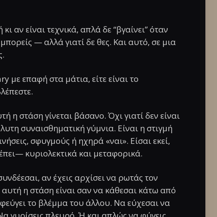
κι αν είναι τεχνικά, απλά δε “βγαίνει” όταν
 μπορείς — αλλά γιατί δε θες. Και αυτό, σε μια
ς.
ary με επαφή στα μάτια, είτε είναι το
λέπεστε.
τή η στάση γίνεται βάσανο. Όχι γιατί δεν είναι
όλυτη συναισθηματική γύμνια. Είναι η στιγμή
νήσεις, σφυγμούς ή ηχηρά «ναι». Είσαι εκεί,
λέπει— κυριολεκτικά και μεταφορικά.
συνδέεσαι, αν έχεις αρχίσει να ρωτάς τον
ε αυτή η στάση είναι σαν να κάθεσαι κάτω από
φεύγει το βλέμμα του άλλου. Να εύχεσαι να
Να γυρίσεις πλευρό. Ή και απλώς να φύγεις.