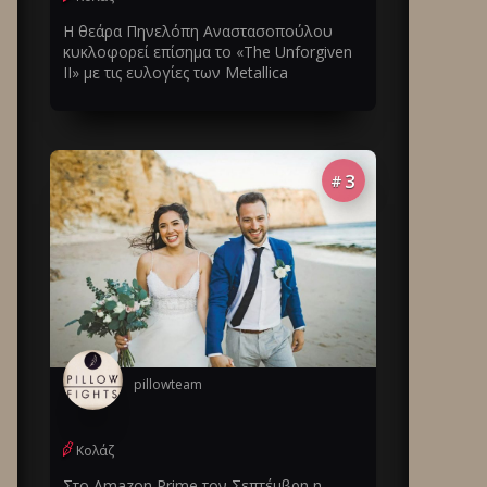
Η θεάρα Πηνελόπη Αναστασοπούλου
κυκλοφορεί επίσημα το «The Unforgiven
II» με τις ευλογίες των Metallica
3
#
pillowteam
Κολάζ
Στο Amazon Prime τον Σεπτέμβρη η