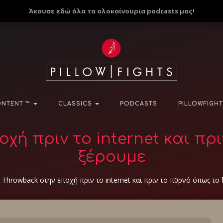
Άκουσε εδώ όλα τα ολοκαίνουρια podcasts μας!
NTENT ™
CLASSICS
PODCASTS
PILLOWFIGHT
χή πριν το internet και πρ
ξέρουμε
»
Throwback στην εποχή πριν το internet και πριν το π0ρνό όπως το