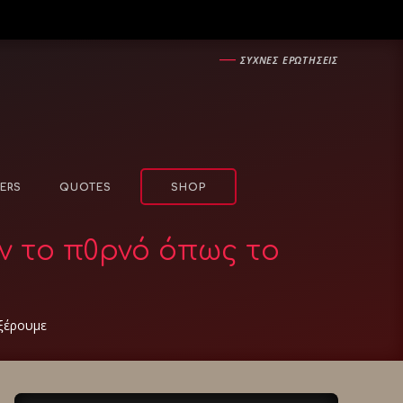
―
ΣΥΧΝΕΣ ΕΡΩΤΗΣΕΙΣ
ERS
QUOTES
SHOP
ιν το π0ρνό όπως το
 ξέρουμε