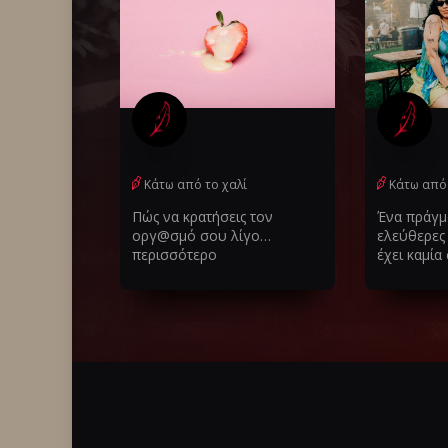
Κάτω από το χαλί
Κάτω από 
Πώς να κρατήσεις τον
Ένα πράγμα
οργ@σμό σου λίγο…
ελεύθερες 
περισσότερο
έχει καμία