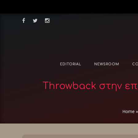
EDITORIAL
NEWSROOM
CO
Throwback στην επο
Home