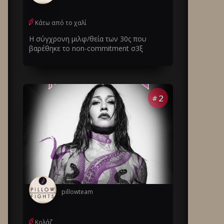
Κάτω από το χαλί
Η σύγχρονη μιλφ/θεία των 30ς που
βαρέθηκε το non-commitment σ3ξ
2
#
pillowteam
Κολάζ