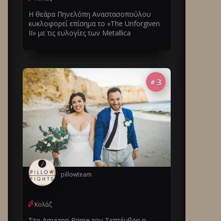
Η θεάρα Πηνελόπη Αναστασοπούλου
κυκλοφορεί επίσημα το «The Unforgiven
II» με τις ευλογίες των Metallica
3
#
pillowteam
Κολάζ
Στο Amazon Prime τον Σεπτέμβρη η