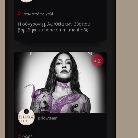
Κάτω από το χαλί
Η σύγχρονη μιλφ/θεία των 30ς που
βαρέθηκε το non-commitment σ3ξ
2
#
pillowteam
Κολάζ