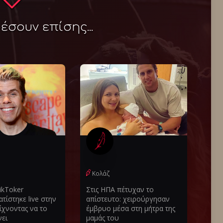
σουν επίσης...
Κολάζ
ikToker
Στις ΗΠΑ πέτυχαν το
τίστηκε live στην
απίστευτο: χειρούργησαν
ίχνοντας να το
έμβρυο μέσα στη μήτρα της
ει
μαμάς του