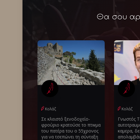
Θα σου αρέ
Κολάζ
Κολάζ
Σε κλειστό ξενοδοχείο-
Γνωστός T
φρούριο κρατούσε το πτwμα
αuτοτραuμα
του πατέρα του ο 55χρονος
καμερα, δε
για να τσεπώνει τη σύνταξη
απολαμβάν