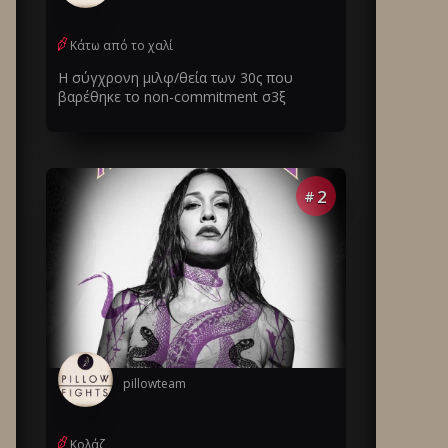
Κάτω από το χαλί
Η σύγχρονη μιλφ/θεία των 30ς που
βαρέθηκε το non-commitment σ3ξ
2
#
pillowteam
Κολάζ