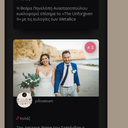
Η θεάρα Πηνελόπη Αναστασοπούλου
κυκλοφορεί επίσημα το «The Unforgiven
II» με τις ευλογίες των Metallica
3
#
pillowteam
Κολάζ
Στο Amazon Prime τον Σεπτέμβρη η