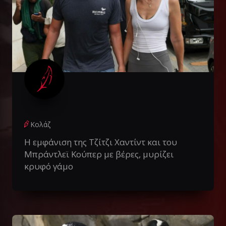
Κολάζ
Η εμφάνιση της Τζίτζι Χαντίντ και του
Μπράντλεϊ Κούπερ με βέρες, μυρίζει
κρυφό γάμο