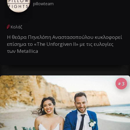
pillowteam
Κολάζ
Η θεάρα Πηνελόπη Αναστασοπούλου κυκλοφορεί
επίσημα το «The Unforgiven II» με τις ευλογίες
των Metallica
3
#