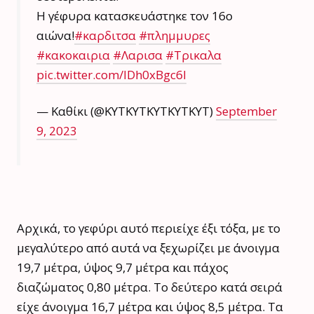
Η γέφυρα κατασκευάστηκε τον 16ο
αιώνα!
#καρδιτσα
#πλημμυρες
#κακοκαιρια
#Λαρισα
#Τρικαλα
pic.twitter.com/lDh0xBgc6I
— Καθίκι (@KYTKYTKYTKYTKYT)
September
9, 2023
Αρχικά, το γεφύρι αυτό περιείχε έξι τόξα, με το
μεγαλύτερο από αυτά να ξεχωρίζει με άνοιγμα
19,7 μέτρα, ύψος 9,7 μέτρα και πάχος
διαζώματος 0,80 μέτρα. Το δεύτερο κατά σειρά
είχε άνοιγμα 16,7 μέτρα και ύψος 8,5 μέτρα. Τα