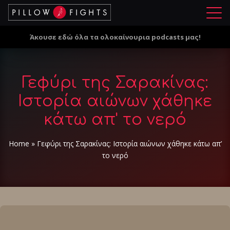
Μ
ε
Άκουσε εδώ όλα τα ολοκαίνουρια podcasts μας!
ν
ο
ύ
Γεφύρι της Σαρακίνας:
Ιστορία αιώνων χάθηκε
κάτω απ' το νερό
Home
»
Γεφύρι της Σαρακίνας: Ιστορία αιώνων χάθηκε κάτω απ’
το νερό