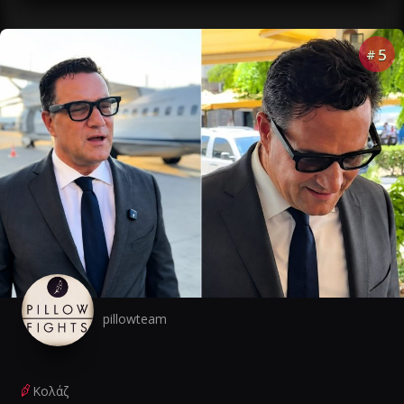
5
#
pillowteam
Κολάζ