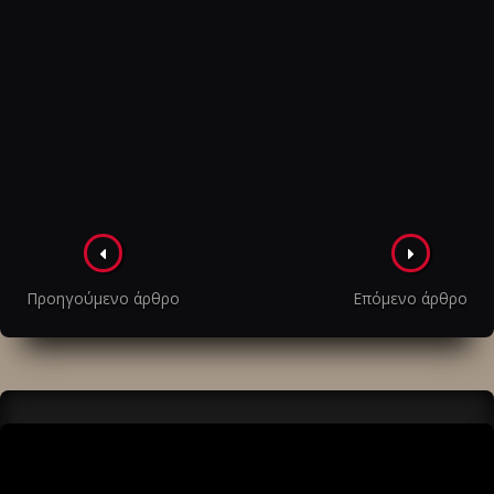
Πλοήγηση
στα
Προηγούμενο άρθρο
Επόμενο άρθρο
άρθρα