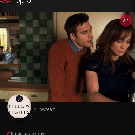
Top 5
1
#
pillowteam
Κάτω από το χαλί