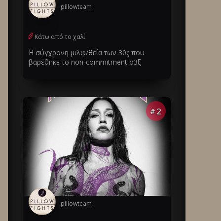
pillowteam
Κάτω από το χαλί
Η σύγχρονη μιλφ/θεία των 30ς που
βαρέθηκε το non-commitment σ3ξ
2
#
pillowteam