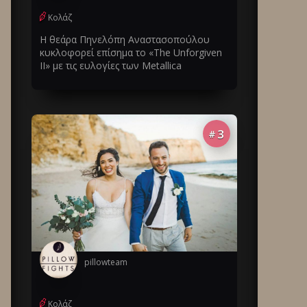
Κολάζ
Η θεάρα Πηνελόπη Αναστασοπούλου
κυκλοφορεί επίσημα το «The Unforgiven
II» με τις ευλογίες των Metallica
3
#
pillowteam
Κολάζ