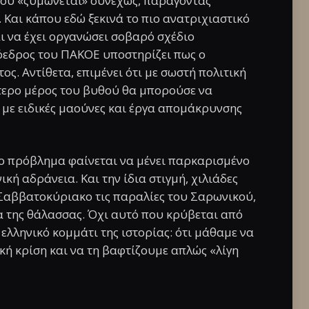
ου «ζυμώνεται» συνεχώς, παράγοντας
 Και κάπου εδώ ξεκινά το πιο ανατριχιαστικό
αι να έχει οργανώσει σοβαρό σχέδιο
εδρος του ΠΑΚΟΕ υποστηρίζει πως ο
ος. Αντίθετα, επιμένει ότι με σωστή πολιτική
τερο μέρος του βυθού θα μπορούσε να
 με ειδικές μαούνες και έργα απομάκρυνσης
το πρόβλημα φαίνεται να μένει παρκαρισμένο
ική αδράνεια. Και την ίδια στιγμή, χιλιάδες
Σαββατοκύριακο τις παραλίες του Σαρωνικού,
α της θάλασσας. Όχι αυτό που κρύβεται από
ο ελληνικό κομμάτι της ιστορίας: ότι μάθαμε να
κή κρίση και να τη βαφτίζουμε απλώς «λίγη