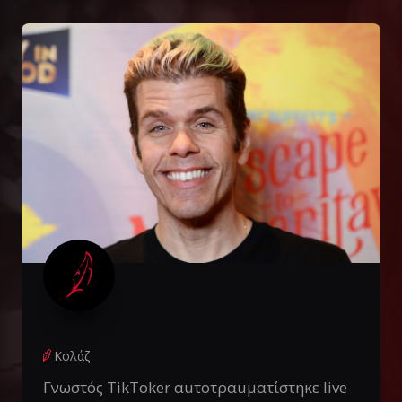
Κολάζ
Γνωστός TikToker αuτοτραuματίστηκε live