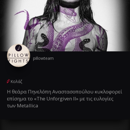
pillowteam
Κολάζ
Η θεάρα Πηνελόπη Αναστασοπούλου κυκλοφορεί
επίσημα το «The Unforgiven II» με τις ευλογίες
των Metallica