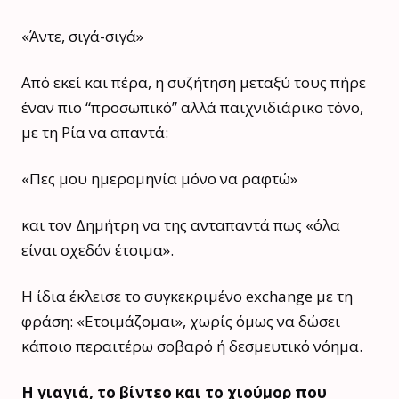
«Άντε, σιγά-σιγά»
Από εκεί και πέρα, η συζήτηση μεταξύ τους πήρε
έναν πιο “προσωπικό” αλλά παιχνιδιάρικο τόνο,
με τη Ρία να απαντά:
«Πες μου ημερομηνία μόνο να ραφτώ»
και τον Δημήτρη να της ανταπαντά πως «όλα
είναι σχεδόν έτοιμα».
Η ίδια έκλεισε το συγκεκριμένο exchange με τη
φράση: «Ετοιμάζομαι», χωρίς όμως να δώσει
κάποιο περαιτέρω σοβαρό ή δεσμευτικό νόημα.
Η γιαγιά, το βίντεο και το χιούμορ που