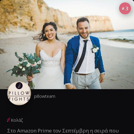
3
#
pillowteam
Κολάζ
Στο Amazon Prime τον Σεπτέμβρη η σειρά που