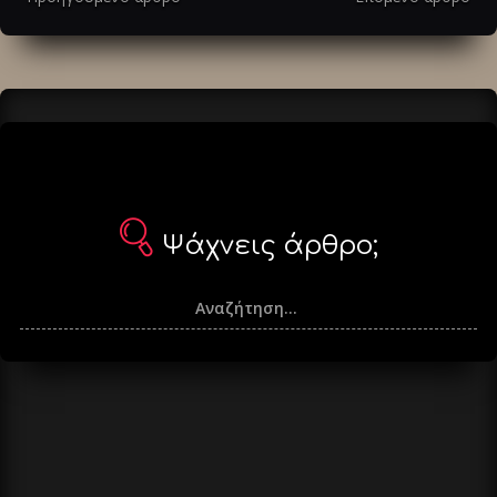
άρθρα
Ψάχνεις άρθρο;