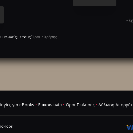
Ξέχ
 συμφωνείς με τους
Όρους Χρήσης
ηγίες για eBooks
•
Επικοινωνία
•
Όροι Πώλησης
•
Δήλωση Απορρήτ
dFloor
.