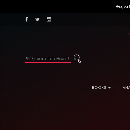
Θες να 
BOOKS
AN