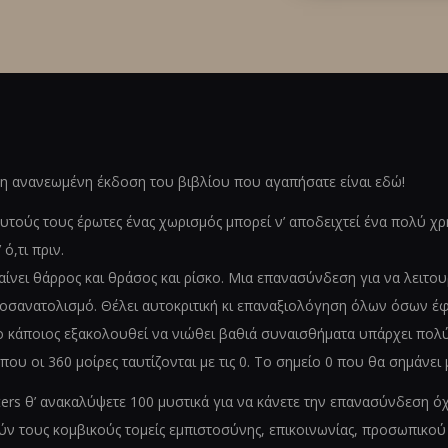
η ανανεωμένη έκδοση του βιβλίου που αγαπήσατε είναι εδώ!
 αυτούς τους έρωτες ένας χωρισμός μπορεί ν’ αποδειχτεί ένα πολύ 
ό,τι πριν.
αίνει θάρρος και θράσος και ρίσκο. Μια επανασύνδεση για να λειτο
ροσανατολισμό. Θέλει αυτοκριτική κι επαναξιολόγηση όλων όσων έφ
ο κάποιος εξακολουθεί να νιώθει βαθιά συναισθήματα υπάρχει πολύ
που οι 360 μοίρες ταυτίζονται με τις 0. Το σημείο 0 που θα σημάνει 
ters θ’ ανακαλύψετε 100 μυστικά για να κάνετε την επανασύνδεση όχ
ύν τους κομβικούς τομείς εμπιστοσύνης, επικοινωνίας, προσωπικού