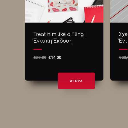
Treat him like a Fling |
Σχε
Έντυπη Έκδοση
Έντ
€
20,00
€
14,00
€
20,
ΑΓΟΡΑ