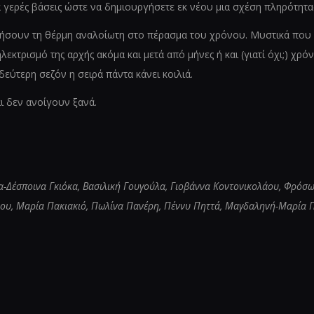
ερές βάσεις ώστε να δημιουργήσετε εκ νέου μια σχέση πληρότητας,
ρήσουν τη θέρμη αναλοίωτη στο πέρασμα του χρόνου. Μυστικά που 
λεκτρισμό της αρχής ακόμα και μετά από μήνες ή και (γιατί όχι;) χρ
 δεύτερη σεζόν η σειρά πάντα κάνει κοιλιά.
ι δεν ανοίγουν ξανά.
α-Δέσποινα Γκιόκα, Βασιλική Γουγούλα, Γιοβάννα Κοντονικολάου, Φρό
ου, Μαρία Πακιακιό, Πωλίνα Πανέρη, Πέννυ Πηττά, Μαγδαληνή-Μαρία Π