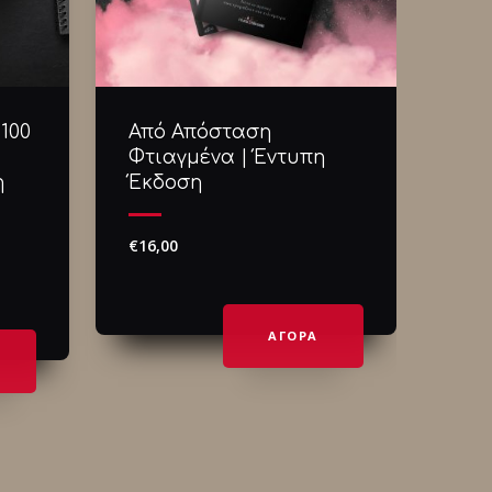
100
Από Απόσταση
All
Φτιαγμένα | Έντυπη
Έκ
η
Έκδοση
€
14,
€
16,00
ΑΓΟΡΑ