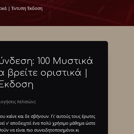
τικά | Έντυπη Έκδοση
νδεση: 100 Μυστικά
α βρείτε οριστικά |
 Έκδοση
ογήσεις πελατών)
υ καίνε και δε σβήνουν. Γι’ αυτούς τους έρωτες
εί ν’ αποδειχτεί ένα πολύ χρήσιμο μάθημα ώστε
ούν να είναι πιο συνειδητοποιημένοι κι