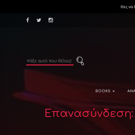
Θες να 
BOOKS
AN
Επανασύνδεση: 1