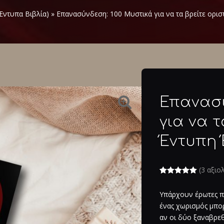
Έντυπα Βιβλία)
»
Επανασύνδεση: 100 Μυστικά για να τα βρείτε ορισ
Επανασύ
για να τ
Έντυπη
(
3
αξιολ
Βαθμολογήθ
3
ηκε με
5.00
Υπάρχουν έρωτες πο
από 5 με
βάση
ένας χωρισμός μπορ
βαθμολογίες
πελάτη
αν οι δύο ξαναβρεθ