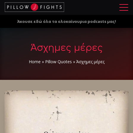
Μ
ε
Άκουσε εδώ όλα τα ολοκαίνουρια podcasts μας!
ν
ο
ύ
Άσχημες μέρες
Home
»
Pillow Quotes
»
Άσχημες μέρες