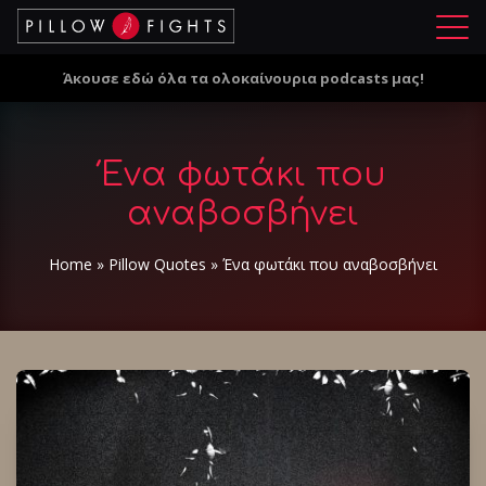
Μ
ε
Άκουσε εδώ όλα τα ολοκαίνουρια podcasts μας!
ν
ο
ύ
Ένα φωτάκι που
αναβοσβήνει
Home
»
Pillow Quotes
»
Ένα φωτάκι που αναβοσβήνει