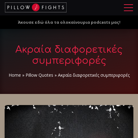
Μ
ε
Άκουσε εδώ όλα τα ολοκαίνουρια podcasts μας!
ν
ο
ύ
Ακραία διαφορετικές
συμπεριφορές
Home
»
Pillow Quotes
»
Ακραία διαφορετικές συμπεριφορές