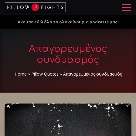
Μ
ε
Άκουσε εδώ όλα τα ολοκαίνουρια podcasts μας!
ν
ο
ύ
Απαγορευμένος
συνδυασμός
Home
»
Pillow Quotes
»
Απαγορευμένος συνδυασμός