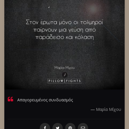
Απαγορευμένος συνδυασμός
―
Μαρία Μίχου