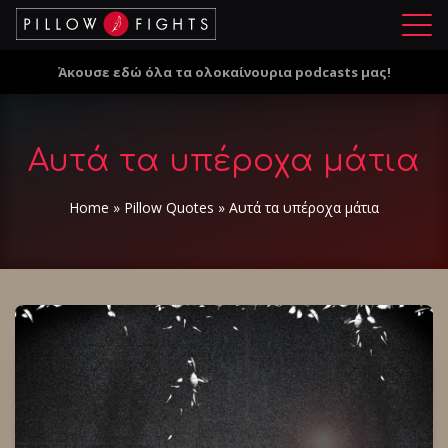
Μ
ε
Άκουσε εδώ όλα τα ολοκαίνουρια podcasts μας!
ν
ο
ύ
Αυτά τα υπέροχα μάτια
Home
»
Pillow Quotes
»
Αυτά τα υπέροχα μάτια