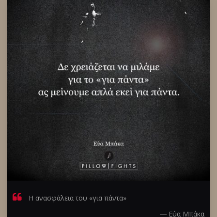
Η ανασφάλεια του «για πάντα»
―
Eύα Μπάκα