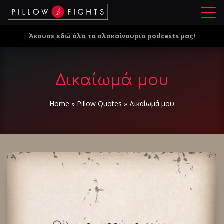
Μ
ε
Άκουσε εδώ όλα τα ολοκαίνουρια podcasts μας!
ν
ο
ύ
Δικαίωμά μου
Home
»
Pillow Quotes
»
Δικαίωμά μου