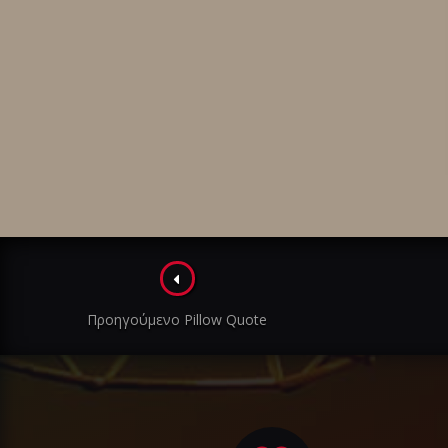
Πλοήγηση
στα
Προηγούμενο Pillow Quote
άρθρα