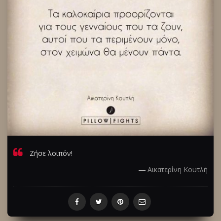
Ζήσε λοιπόν!
―
Αικατερίνη Κουτλή