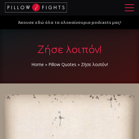
Μ
ε
Άκουσε εδώ όλα τα ολοκαίνουρια podcasts μας!
ν
ο
ύ
Ζήσε λοιπόν!
Home
»
Pillow Quotes
»
Ζήσε λοιπόν!