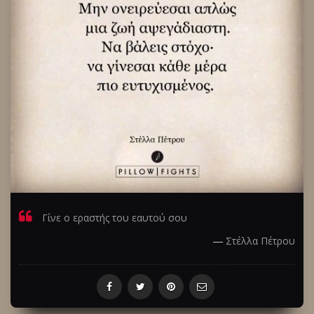
Γίνε ο εραστής του εαυτού σου
―
Στέλλα Πέτρου