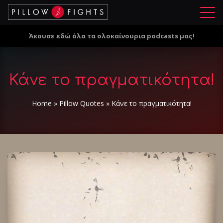
Μ
ε
Άκουσε εδώ όλα τα ολοκαίνουρια podcasts μας!
ν
ο
ύ
Κάνε το πραγματικότητα!
Home
»
Pillow Quotes
»
Κάνε το πραγματικότητα!