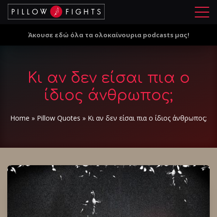
Μ
ε
Άκουσε εδώ όλα τα ολοκαίνουρια podcasts μας!
ν
ο
ύ
Κι αν δεν είσαι πια ο
ίδιος άνθρωπος;
Home
»
Pillow Quotes
»
Κι αν δεν είσαι πια ο ίδιος άνθρωπος;