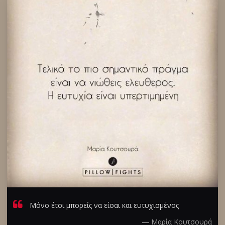
Μόνο έτσι μπορείς να είσαι και ευτυχισμένος
―
Μαρία Κουτσουρά