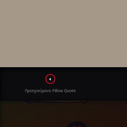
Πλοήγηση
στα
Προηγούμενο Pillow Quote
άρθρα