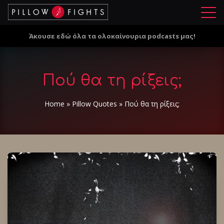
Μ
ε
Άκουσε εδώ όλα τα ολοκαίνουρια podcasts μας!
ν
ο
ύ
Πού θα τη ρίξεις;
Home
»
Pillow Quotes
»
Πού θα τη ρίξεις;