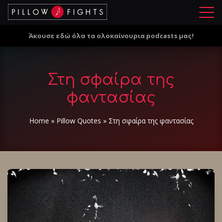
Μ
ε
Άκουσε εδώ όλα τα ολοκαίνουρια podcasts μας!
ν
ο
ύ
Στη σφαίρα της
φαντασίας
Home
»
Pillow Quotes
»
Στη σφαίρα της φαντασίας