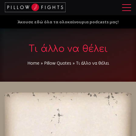
Μ
ε
Άκουσε εδώ όλα τα ολοκαίνουρια podcasts μας!
ν
ο
ύ
Τι άλλο να θέλει
Home
»
Pillow Quotes
»
Τι άλλο να θέλει