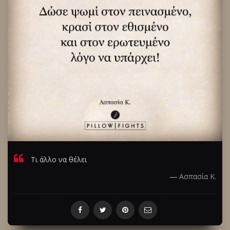
Τι άλλο να θέλει
―
Ασπασία Κ.