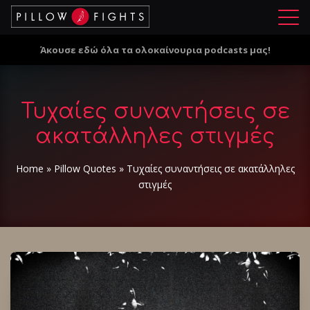
Μ
ε
Άκουσε εδώ όλα τα ολοκαίνουρια podcasts μας!
ν
ο
ύ
Τυχαίες συναντήσεις σε
ακατάλληλες στιγμές
Home
»
Pillow Quotes
»
Τυχαίες συναντήσεις σε ακατάλληλες
στιγμές