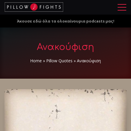
Μ
ε
Άκουσε εδώ όλα τα ολοκαίνουρια podcasts μας!
ν
ο
ύ
Ανακούφιση
Home
»
Pillow Quotes
»
Ανακούφιση