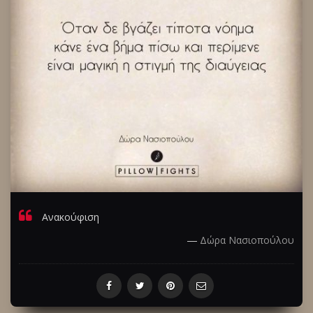
Ανακούφιση
―
Δώρα Νασιοπούλου