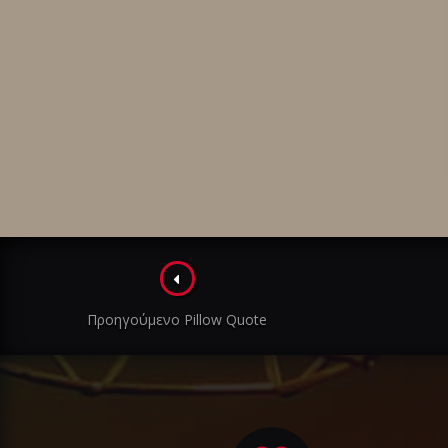
Πλοήγηση
στα
Προηγούμενο Pillow Quote
άρθρα