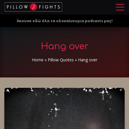
Μ
ε
Άκουσε εδώ όλα τα ολοκαίνουρια podcasts μας!
ν
ο
ύ
Hang over
Home
»
Pillow Quotes
»
Hang over