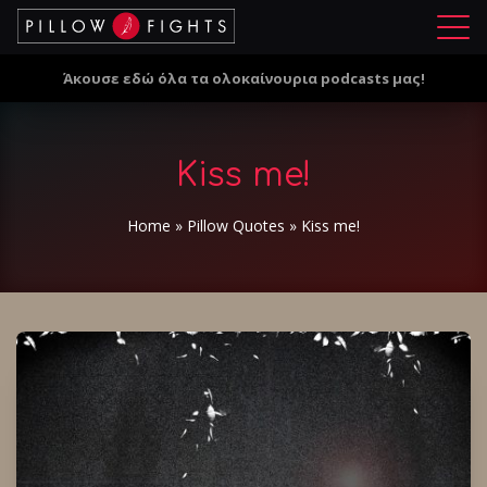
Μ
ε
Άκουσε εδώ όλα τα ολοκαίνουρια podcasts μας!
ν
ο
ύ
Kiss me!
Home
»
Pillow Quotes
»
Kiss me!