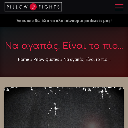
Μ
ε
Άκουσε εδώ όλα τα ολοκαίνουρια podcasts μας!
ν
ο
ύ
Να αγαπάς. Είναι το πιο...
Home
»
Pillow Quotes
»
Να αγαπάς. Είναι το πιο…