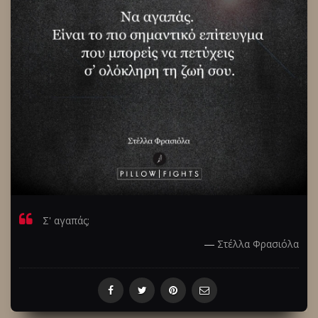
Σ' αγαπάς;
―
Στέλλα Φρασιόλα