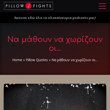
Μ
ε
Άκουσε εδώ όλα τα ολοκαίνουρια podcasts μας!
ν
ο
ύ
Να μάθουν να χωρίζουν
οι...
Home
»
Pillow Quotes
»
Να μάθουν να χωρίζουν οι…