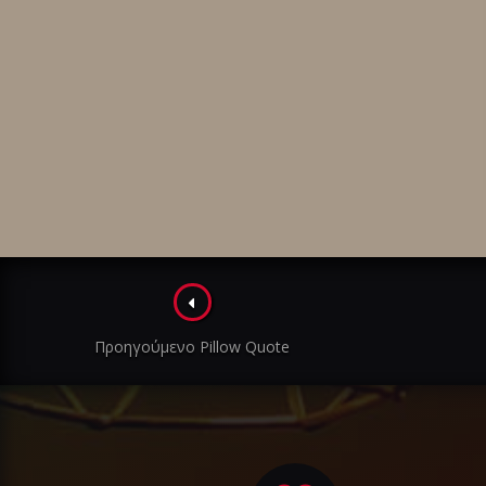
Πλοήγηση
στα
Προηγούμενο Pillow Quote
άρθρα