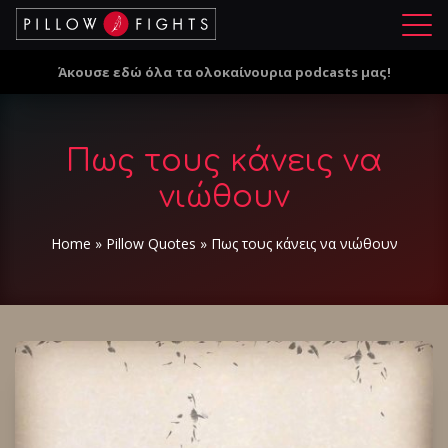
Μ
ε
Άκουσε εδώ όλα τα ολοκαίνουρια podcasts μας!
ν
ο
ύ
Πως τους κάνεις να
νιώθουν
Home
»
Pillow Quotes
»
Πως τους κάνεις να νιώθουν