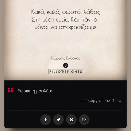
Ρώσικη η ρουλέτα
―
Γεώργιος Σιλιβάκος