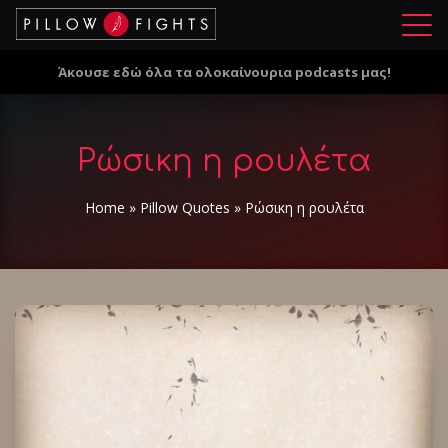
Μ
ε
Άκουσε εδώ όλα τα ολοκαίνουρια podcasts μας!
ν
ο
ύ
Ρώσικη η ρουλέτα
Home
»
Pillow Quotes
»
Ρώσικη η ρουλέτα