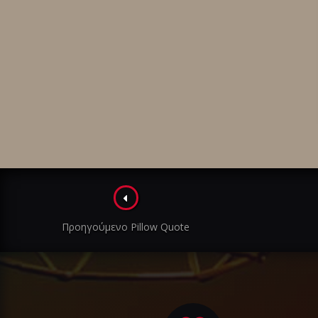
Πλοήγηση
στα
Προηγούμενο Pillow Quote
άρθρα