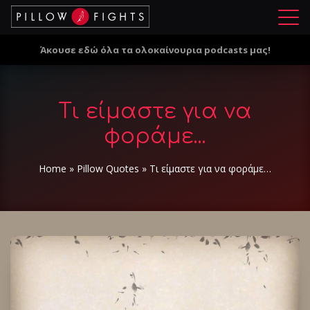
Μ
ε
Άκουσε εδώ όλα τα ολοκαίνουρια podcasts μας!
ν
ο
ύ
Τι είμαστε για να
φοράμε...
Home
»
Pillow Quotes
»
Τι είμαστε για να φοράμε…