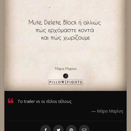
Το trailer vs οι τίτλοι τέλους
―
Μάρα Μαρίνη