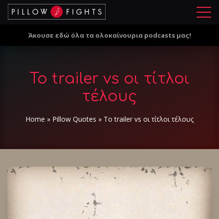
Μ
ε
Άκουσε εδώ όλα τα ολοκαίνουρια podcasts μας!
ν
ο
ύ
Το trailer vs οι τίτλοι
τέλους
Home
»
Pillow Quotes
»
Το trailer vs οι τίτλοι τέλους