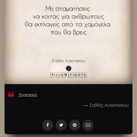
Ζεστασιά
―
Στάθης Αναστασίου