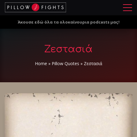
Μ
ε
Άκουσε εδώ όλα τα ολοκαίνουρια podcasts μας!
ν
ο
ύ
Ζεστασιά
Home
»
Pillow Quotes
»
Ζεστασιά