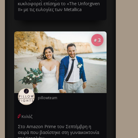
κυκλοφορεί επίσημα το «The Unforgiven
II» με τις ευλογίες των Metallica
3
#
pillowteam
Κολάζ
Στο Amazon Prime τον Σεπτέμβρη η
σειρά που βασίστηκε στη γυναικοκτονία