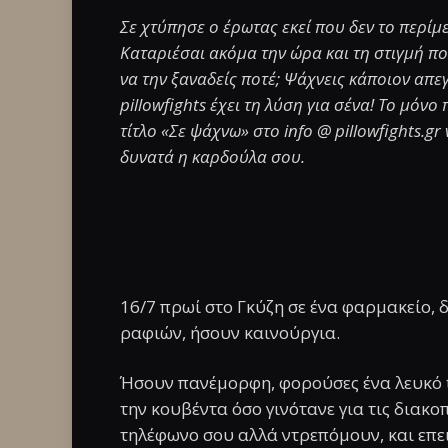
Σε χτύπησε ο έρωτας εκεί που δεν το περίμ
Καταριέσαι ακόμα την ώρα και τη στιγμή π
να την ξαναδείς ποτέ; Ψάχνεις κάποιον απεγ
pillowfights έχει τη λύση για σένα! Το μόνο 
τίτλο «Σε ψάχνω» στο info @ pillowfights.gr
δυνατά η καρδούλα σου.
16/7 πρωί στο Γκύζη σε ένα φαρμακείο, δ
ραφιών, ήσουν καινούργια.
Ήσουν πανέμορφη, φορούσες ένα λευκό t-
την κουβέντα όσο γινότανε για τις διακο
τηλέφωνο σου αλλά ντρεπόμουν, και επε