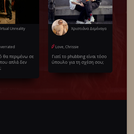
irtual Unreality
Χριστιάνα Δεμέναγα
 overrated
Love, Chrissie
ό θα περιμένω σε
Γιατί το phubbing είναι τόσο
 που απλά δεν
ύπουλο για τη σχέση σου;
;