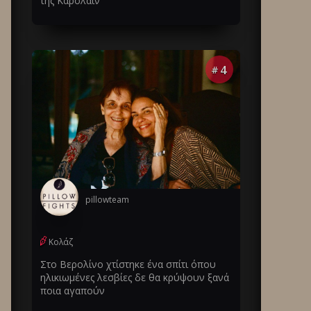
της Καρολάιν
4
#
pillowteam
Κολάζ
Στο Βερολίνο χτίστηκε ένα σπίτι όπου
ηλικιωμένες λεσβίες δε θα κρύψουν ξανά
ποια αγαπούν