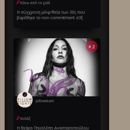
Κάτω από το χαλί
Η σύγχρονη μιλφ/θεία των 30ς που
βαρέθηκε το non-commitment σ3ξ
2
#
pillowteam
Κολάζ
Η θεάρα Πηνελόπη Αναστασοπούλου