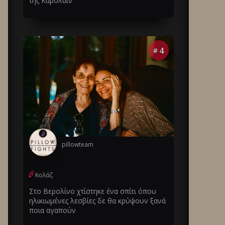
της Καρολάιν
4
#
pillowteam
Κολάζ
Στο Βερολίνο χτίστηκε ένα σπίτι όπου
ηλικιωμένες λεσβίες δε θα κρύψουν ξανά
ποια αγαπούν