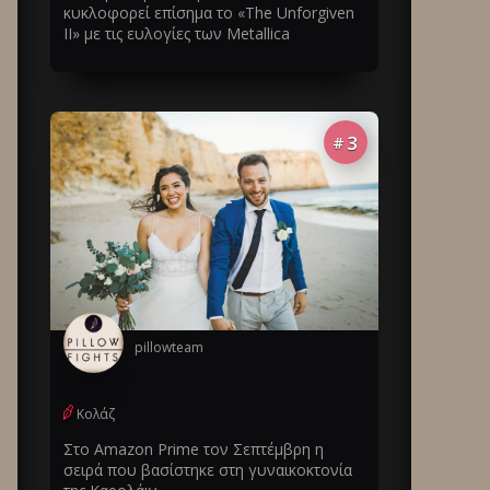
κυκλοφορεί επίσημα το «The Unforgiven
II» με τις ευλογίες των Metallica
3
#
pillowteam
Κολάζ
Στο Amazon Prime τον Σεπτέμβρη η
σειρά που βασίστηκε στη γυναικοκτονία