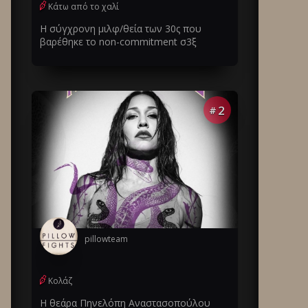
Κάτω από το χαλί
Η σύγχρονη μιλφ/θεία των 30ς που
βαρέθηκε το non-commitment σ3ξ
2
#
pillowteam
Κολάζ
Η θεάρα Πηνελόπη Αναστασοπούλου