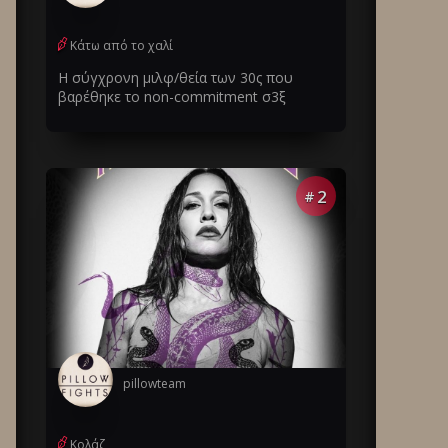
Κάτω από το χαλί
Η σύγχρονη μιλφ/θεία των 30ς που
βαρέθηκε το non-commitment σ3ξ
2
#
pillowteam
Κολάζ