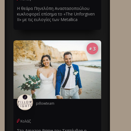
Η θεάρα Πηνελόπη Αναστασοπούλου
κυκλοφορεί επίσημα το «The Unforgiven
II» με τις ευλογίες των Metallica
3
#
pillowteam
Κολάζ
Στο Amazon Prime τον Σεπτέμβρη η