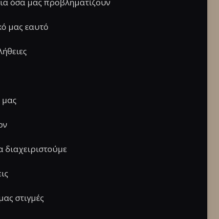
για όσα μας προβληματίζουν
κό μας εαυτό
λήθειες
 μας
ον
α διαχειριστούμε
εις
μας στιγμές