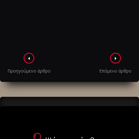
Πλοήγηση
στα
Προηγούμενο άρθρο
Επόμενο άρθρο
άρθρα