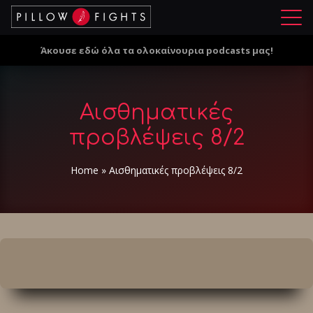
Μ
ε
Άκουσε εδώ όλα τα ολοκαίνουρια podcasts μας!
ν
ο
ύ
Αισθηματικές
προβλέψεις 8/2
Home
»
Αισθηματικές προβλέψεις 8/2