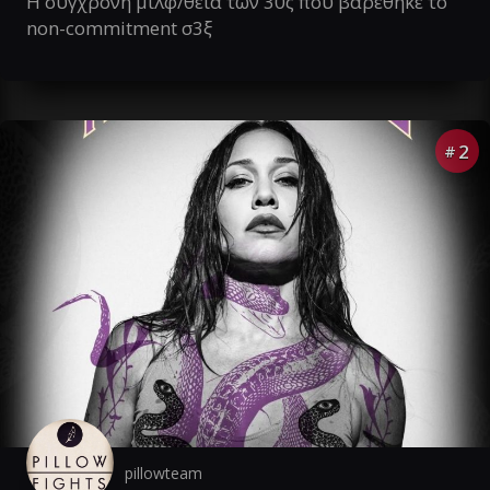
Η σύγχρονη μιλφ/θεία των 30ς που βαρέθηκε το
non-commitment σ3ξ
2
#
pillowteam