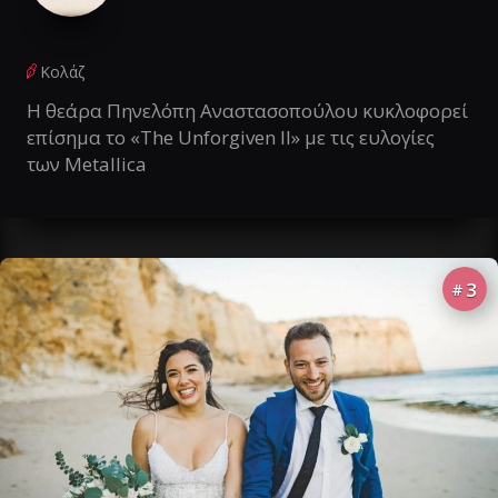
Κολάζ
Η θεάρα Πηνελόπη Αναστασοπούλου κυκλοφορεί
επίσημα το «The Unforgiven II» με τις ευλογίες
των Metallica
3
#