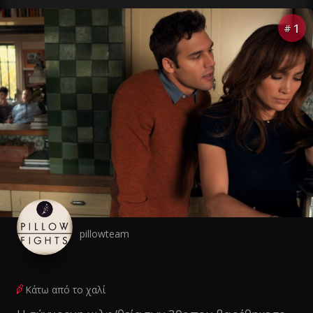
1
#
pillowteam
Κάτω από το χαλί